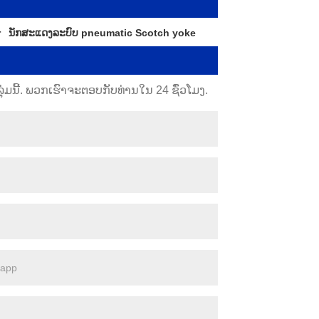
r
ນັກສະແດງລະບົບ pneumatic Scotch yoke
ມນີ້. ພວກເຮົາຈະຕອບກັບທ່ານໃນ 24 ຊົ່ວໂມງ.