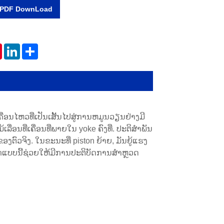
PDF DownLoad
tsApp
Pinterest
LinkedIn
Share
ຄື່ອນໄຫວທີ່ເປັນເສັ້ນໄປສູ່ການຫມູນວຽນຢ່າງມີ
່ອນທີ່ເຄື່ອນທີ່ພາຍໃນ yoke ຄົງທີ່. ປະຕິສໍາພັນ
ງຕົວຈິງ. ໃນຂະນະທີ່ piston ຍ້າຍ, ມັນຍູ້ແຮງ
ກແບບນີ້ຊ່ວຍໃຫ້ມີການປະຕິບັດການສໍາຫຼວດ