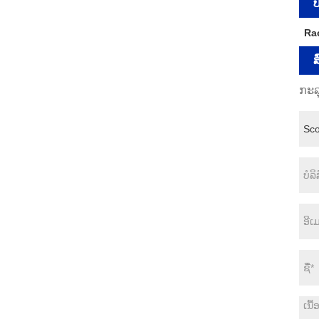
ປ
Ra
ສ
ກະລ