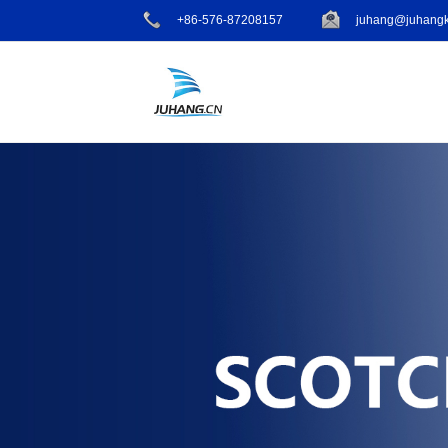
+86-576-87208157
juhang@juhangk