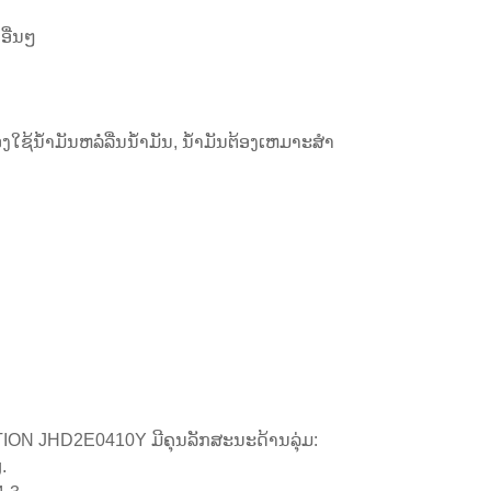
ອື່ນໆ
ຊ້ນ້ໍາມັນຫລໍ່ລື່ນນ້ໍາມັນ, ນ້ໍາມັນຕ້ອງເຫມາະສໍາ
JHD2E0410Y ມີຄຸນລັກສະນະດ້ານລຸ່ມ:
.