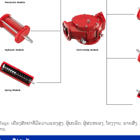
Tags: ເຄື່ອງສັກຢາທີ່ມີຄວາມແຮງສູງ, ຜູ້ຜະລິດ, ຜູ້ສະຫນອງ, ໂຮງງານ, ຂາຍສົ
ານ,