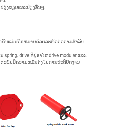
-3.
y, ປ່ຽງສຽບແລະປ່ຽງອື່ນໆ.
ຸກຄົນແມ່ນຖືກຫມາຍດ້ວຍລະຫັດຕິດຕາມສໍາລັບ
spring, drive ທີ່ຢູ່ອາໃສ drive modular ແລະ
ດຕະພັນມີຄວາມຫມັ້ນຄົງໃນການປະຕິບັດງານ