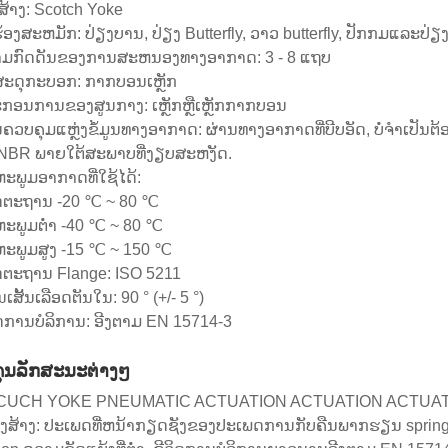
ສ້າງ: Scotch Yoke
້ອງສະຫມັກ: ປ່ຽງບານ, ປ່ຽງ Butterfly, ວາວ butterfly, ປັກກມແລະປ່ຽງ
ມກົດດັນຂອງການສະຫນອງທາງອາກາດ: 3 - 8 ແຖບ
ສະດຸກະບອກ: ກາກບອນເຫຼັກ
ະກອນການຂອງສູນກາງ: ເຫຼັກຫຼືເຫຼັກກາກບອນ
ວບຄຸມແຫຼ່ງຂໍ້ມູນທາງອາກາດ: ຜ່ານທາງອາກາດທີ່ບີບອັດ, ບໍ່ຈໍາເປັນຕ້ອງໃ
 NBR ພາຍໃຕ້ສະພາບທີ່ງຽບສະຫງັດ.
ຫະພູມອາກາດທີ່ໃຊ້ໄດ້:
ຕະຖານ -20 ℃ ~ 80 ℃
ຫະພູມຕ່ໍາ -40 ℃ ~ 80 ℃
ຫະພູມສູງ -15 ℃ ~ 150 ℃
ຕະຖານ Flange: ISO 5211
ເສັ້ນເລືອດຕັນໃນ: 90 ° (+/- 5 °)
ິດການບໍລິການ: ອີງຕາມ EN 15714-3
ຄຸນລັກສະນະຕ່າງໆ
UCH YOKE PNEUMATIC ACTUATION ACTUATION ACTUATION 
ງສ້າງ: ປະເພດທີ່ຫນ້າກຽດຊັງຂອງປະເພດການກັບຄືນພາກຮຽນ spring