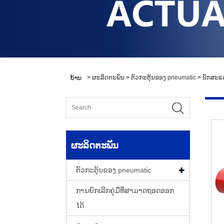
>
ຜະລິດຕະພັນ
>
ຕົວກະຕຸ້ນຂອງ pneumatic
>
ນັກສະແດ
ບ້ານ
ຜະລິດຕະພັນ
ຕົວກະຕຸ້ນຂອງ pneumatic
ການຍົກເລີກຄູ່ມືທີ່ສາມາດຖອດອອກ
ໄດ້