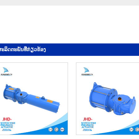
ະ​ລິດ​ຕະ​ພັນ​ທີ່​ກ່ຽວ​ຂ້ອງ