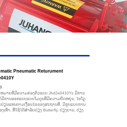
matic Pneumatic Returument
e0410Y
S
ວາມຫມາຍທີ່ມີຄວາມຄ່ອງຕົວແບບ Jhd2e0410Ys ມີການ
້ມີການອອກແບບແບບໂມດູນທີ່ມີຄວາມຍືດຫຍຸ່ນ, ໄຮໂດຼ
ແລະປ່ຽນແທນຕາມເງື່ອນໄຂຂອງສະຖານທີ່. ມີຮູບແບບການ
່າ, ທີ່ໃຊ້ໄດ້ສໍາລັບປ່ຽງ Butterfly, ປ່ຽງບານ, ປ່ຽງ