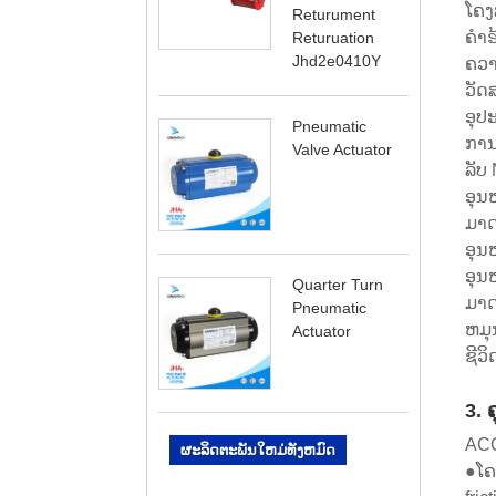
ໂຄງ
Returument
ຄໍາຮ
Returuation
Jhd2e0410Y
ຄວາ
ວັດ
ອຸປ
Pneumatic
ການຄ
Valve Actuator
ລັບ
ອຸນ
ມາດ
ອຸນ
ອຸນ
Quarter Turn
ມາດ
Pneumatic
ຫມຸນ
Actuator
ຊີວ
3. 
ACC
ຜະລິດຕະພັນໃຫມ່ທັງຫມົດ
●ໂຄ