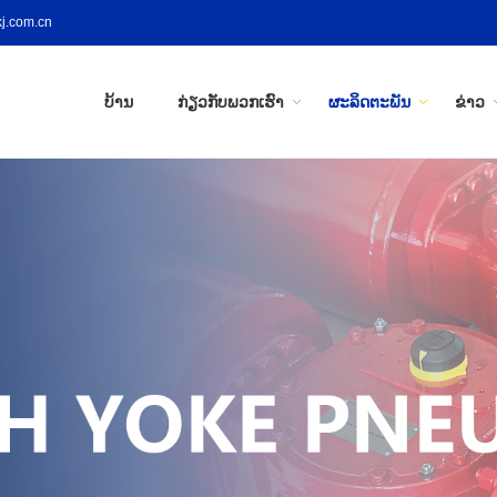
j.com.cn
ບ້ານ
ກ່ຽວ​ກັບ​ພວກ​ເຮົາ
ຜະລິດຕະພັນ
ຂ່າວ