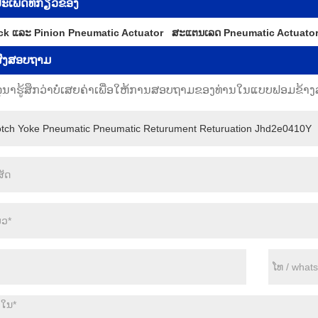
ະເພດທີ່ກ່ຽວຂ້ອງ
ck ແລະ Pinion Pneumatic Actuator
ສະແຕນເລດ Pneumatic Actuato
ົ່ງສອບຖາມ
ຸນາຮູ້ສຶກວ່າບໍ່ເສຍຄ່າເພື່ອໃຫ້ການສອບຖາມຂອງທ່ານໃນແບບຟອມຂ້າງລຸ່