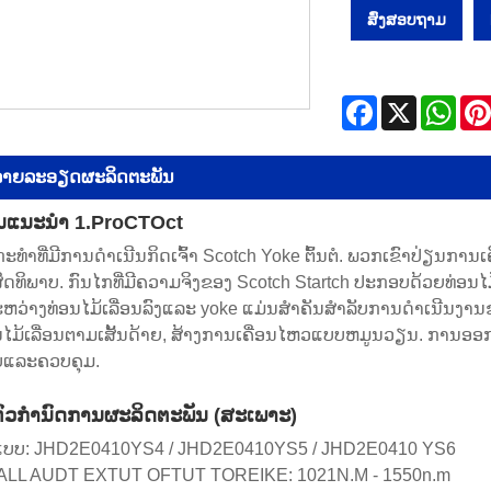
ສົ່ງສອບຖາມ
Facebook
X
Wha
າຍ​ລະ​ອຽດ​ຜະ​ລິດ​ຕະ​ພັນ
ນແນະນໍາ 1.ProCTOct
ະທໍາທີ່ມີການດໍາເນີນກິດເຈົ້າ Scotch Yoke ຕົ້ນຕໍ. ພວກເຂົາປ່ຽນການເ
ດທິພາບ. ກົນໄກທີ່ມີຄວາມຈິງຂອງ Scotch Startch ປະກອບດ້ວຍທ່ອນໄມ້ເລື
ລະຫວ່າງທ່ອນໄມ້ເລື່ອນລົງແລະ yoke ແມ່ນສໍາຄັນສໍາລັບການດໍາເນີນງານຂອ
ນໄມ້ເລື່ອນຕາມເສັ້ນດ້າຍ, ສ້າງການເຄື່ອນໄຫວແບບຫມູນວຽນ. ການອອ
ແລະຄວບຄຸມ.
ຕົວກໍານົດການຜະລິດຕະພັນ (ສະເພາະ)
ແບບ: JHD2E0410YS4 / JHD2E0410YS5 / JHD2E0410 YS6
LL AUDT EXTUT OFTUT TOREIKE: 1021N.M - 1550n.m