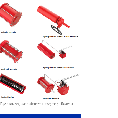
່ງ, ມີຄຸນນະພາບ, ຄວາມທົນທານ, ແຂງແຮງ, ມີຄວາມ