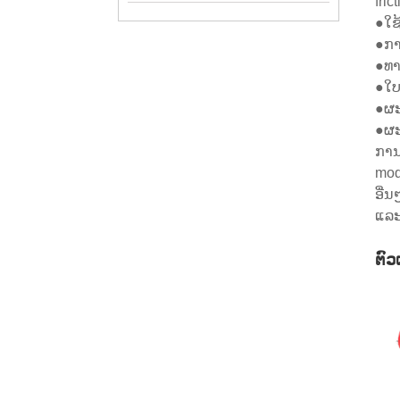
fri
●ໃຊ້
●ກາ
●ທາ
●ໃບຢ
●ຜະລ
●ຜະ
ການ
mod
ອື່
ແລະ
ຕົວ