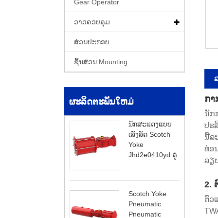
Gear Operator
ວາວຄວບຄຸມ
ສ່ວນປະກອບ
ຊິ້ນສ່ວນ Mounting
ລ
ກາ
ຜະລິດຕະພັນໃຫມ່
ນັກກ
ນັກສະແດງແບບ
ປະສິ
ເລັ່ງລັດ Scotch
ນີ້
Yoke
ທ່ອ
Jhd2e0410yd ຄູ່
ລຽບ
2. 
Scotch Yoke
ຕົວ
Pneumatic
TWA
Pneumatic