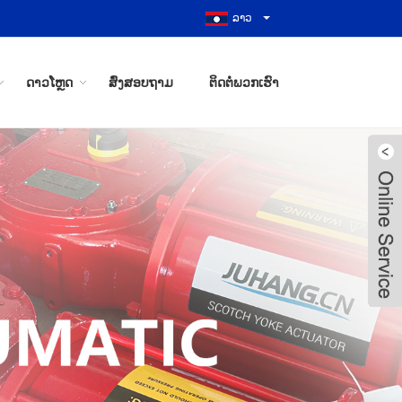
ລາວ
ດາວໂຫຼດ
ສົ່ງສອບຖາມ
ຕິດ​ຕໍ່​ພວກ​ເຮົາ
Live