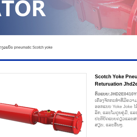
ງລະບົບ pneumatic Scotch yoke
Scotch Yoke Pneu
Returuation Jhd2
ຕົວແບບ:JHD2E0410Y
ເຄື່ອງຈັກກະທໍາທີ່ມີຄ
ອອກແບບ Yoke Joke ໄດ
ລິກ, ແລະໂມດູນຄູ່ມື, 
ປະຕິບັດແບບດຽວແລະສອງເທົ
ສຽບ, ແລະອື່ນໆ.