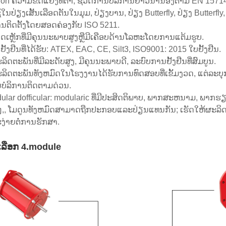
ction ຄວາມຂັດແຍ້ງທີ່ຕໍ່າ, ຊີວິດການບໍລິການຍາວນານອີງຕາມ EN 15714
ໃນປ່ຽງເສັ້ນເລືອດຕັນໃນມຸມ, ປ່ຽງບານ, ປ່ຽງ Butterfly, ປ່ຽງ Butterfl
ນຕິດຕັ້ງໂດຍສອດຄ່ອງກັບ ISO 5211.
ດເຫຼັກທີ່ມີຄຸນນະພາບສູງຫຼືມີເຄືອບດ້ານໂລຫະໂດຍການແຕ້ມຮູບ.
ັ້ງຢືນທີ່ໄດ້ຮັບ: ATEX, EAC, CE, Silt3, ISO9001: 2015 ໃບຢັ້ງຢືນ.
ິດຕະພັນທີ່ມີລະດັບສູງ, ມີຄຸນນະພາບດີ, ລະບົບການຢັ້ງຢືນທີ່ສົມບູນ.
ລິດຕະພັນທັງຫມົດໃນໂຮງງານໄດ້ຮັບການທົດສອບທີ່ເຂັ້ມງວດ, ແຕ່ລະບ
ບໍລິການຕິດຕາມດ່ວນ.
ular dofficular: modularic ທີ່ມີປະສິດຕິພາບ, ພາກສະຫນາມ, ພາກຮຽນ 
ນໆ,, ໂມດູນທັງຫມົດສາມາດຖືກປະກອບແລະປ່ຽນແທນກັນ; ເຮັດໃຫ້ຜະລິ
ງ່າຍຕໍ່ການຮັກສາ.
ເລືອກ 4.module