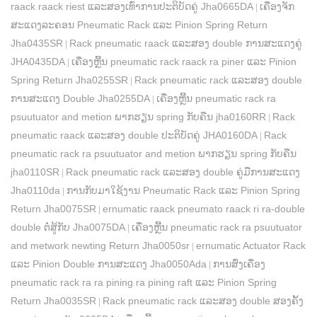
raack raack riest ແລະສອງເທົ່າການປະຕິບັດຄູ່ Jha0665DA
ເຄື່ອງຈັກ
|
ສະແດງລະຄອນ Pneumatic Rack ແລະ Pinion Spring Return
Jha0435SR
Rack pneumatic raack ແລະສອງ double ການສະແດງຄູ່
|
JHA0435DA
ເຄື່ອງຫຼີ້ນ pneumatic rack raack ra piner ແລະ Pinion
|
Spring Return Jha0255SR
Rack pneumatic rack ແລະສອງ double
|
ການສະແດງ Double Jha0255DA
ເຄື່ອງຫຼີ້ນ pneumatic rack ra
|
psuutuator and metion ພາກຮຽນ spring ກັບຄືນ jha0160RR
Rack
|
pneumatic raack ແລະສອງ double ປະຕິບັດຄູ່ JHA0160DA
Rack
|
pneumatic rack ra psuutuator and metion ພາກຮຽນ spring ກັບຄືນ
jha0110SR
Rack pneumatic rack ແລະສອງ double ຄູ່ມືການສະແດງ
|
Jha0110da
ການກັບມາໃຊ້ງານ Pneumatic Rack ແລະ Pinion Spring
|
Return Jha0075SR
ernumatic raack pneumato raack ri ra-double
|
double ຕໍ່ສູ້ກັບ Jha0075DA
ເຄື່ອງຫຼີ້ນ pneumatic rack ra psuutuator
|
and metwork newting Return Jha0050sr
ernumatic Actuator Rack
|
ແລະ Pinion Double ການສະແດງ Jha0050Ada
ການສົ່ງເຄື່ອງ
|
pneumatic rack ra ra pining ra pining raft ແລະ Pinion Spring
Return Jha0035SR
Rack pneumatic rack ແລະສອງ double ສອງຄັ້ງ
|