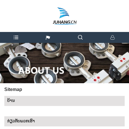
Sitemap
ບ້ານ
ກ່ຽວ​ກັບ​ພວກ​ເຮົາ