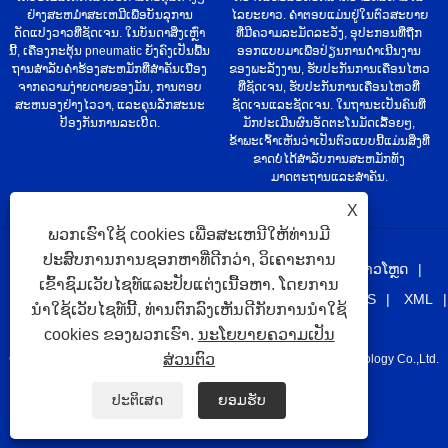
ຢ່າງສະຫມໍ່າສະເຫມີເພື່ອບັນລຸການ
ໄລຍະຍາວ. ຄໍາຕອບແມ່ນຢູ່ໃນຕົວສະບາຍ
ດັດແປງວາວທີ່ຊັດເຈນ. ໃນບັນດາສິ່ງເຫຼົ່າ
ທີ່ມີຄວາມລະມັດລະວັງ, ອຸປະກອນທີ່ຖືກ
ນີ້, ເຄື່ອງກະຕຸ້ນ pneumatic ຍັງຄົງເປັນພື້ນ
ອອກແບບມາເພື່ອປ່ຽນການດໍາເນີນງານ
ຖານສໍາລັບຄໍາຮ້ອງສະຫມັກທີ່ສໍາຄັນເນື່ອງ
ຂອງພະລັງງານ, ຮັບປະກັນການເຄື່ອນໄຫວ
ຈາກຄວາມງ່າຍດາຍຂອງມັນ, ການຕອບ
ທີ່ຊັດເຈນ, ຮັບປະກັນການເຄື່ອນໄຫວທີ່
ສະຫນອງຢ່າງໄວວາ, ແລະຄຸນລັກສະນະ
ຊັດເຈນແລະຊັດເຈນ. ໃນຖານະເປັນຄົນທີ່
ປ້ອງກັນການລະເບີດ.
ມັກປະເມີນຜົນອັດຕະໂນມັດເລື້ອຍໆ,
ຂ້າພະເຈົ້າເຫັນວ່າເປັນຕົວແບບນີ້ແມ່ນສິ່ງທີ່
ຂາດບໍ່ໄດ້ສໍາລັບການສະຫມັກທັງ
ມາດຕະຖານແລະສໍາຄັນ.
X
ພວກເຮົາໃຊ້ cookies ເພື່ອສະເຫນີໃຫ້ທ່ານມີ
ປະສົບການການຊອກຫາທີ່ດີກວ່າ, ວິເຄາະການ
ບ້ານ
ກ່ຽວ​ກັບ​ພວກ​ເຮົາ
ຜະລິດຕະພັນ
ຂ່າວ
ດາວໂຫຼດ
ເຂົ້າຊົມເວັບໄຊທ໌ແລະປັບແຕ່ງເນື້ອຫາ. ໂດຍການ
ສົ່ງສອບຖາມ
ຕິດ​ຕໍ່​ພວກ​ເຮົາ
ລິ້ງຄ໌
Sitemap
RSS
XML
ນໍາໃຊ້ເວັບໄຊທ໌ນີ້, ທ່ານຕົກລົງເຫັນດີກັບການນໍາໃຊ້
Privacy Policy
cookies ຂອງພວກເຮົາ.
ນະໂຍບາຍຄວາມເປັນ
ສ່ວນຕົວ
Copyright © 2021 Taizhou Juhang Automation Equipement Technology Co.,Ltd.
ທິການ.
ປະຕິເສດ
ຍອມຮັບ