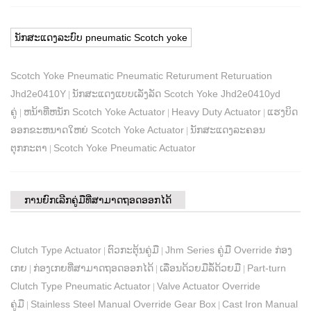
ນັກສະແດງລະບົບ pneumatic Scotch yoke
Scotch Yoke Pneumatic Pneumatic Returument Returuation
Jhd2e0410Y
ນັກສະແດງແບບເລັ່ງລັດ Scotch Yoke Jhd2e0410yd
|
ຄູ່
ຫນ້າທີ່ຫນັກ Scotch Yoke Actuator
Heavy Duty Actuator
ແຮງບິດ
|
|
|
ອອກຂະຫນາດໃຫຍ່ Scotch Yoke Actuator
ນັກສະແດງລະຄອນ
|
ຕຸກກະຕາ
Scotch Yoke Pneumatic Actuator
|
ການຍົກເລີກຄູ່ມືທີ່ສາມາດຖອດອອກໄດ້
Clutch Type Actuator
ຕົວກະຕຸ້ນຄູ່ມື
Jhm Series ຄູ່ມື Override ກ່ອງ
|
|
ເກຍ
ກ່ອງເກຍທີ່ສາມາດຖອດອອກໄດ້
ເລື່ອນດ້ວຍມືລໍ້ດ້ວຍມື
Part-turn
|
|
|
Clutch Type Pneumatic Actuator
Valve Actuator Override
|
ຄູ່ມື
Stainless Steel Manual Override Gear Box
Cast Iron Manual
|
|