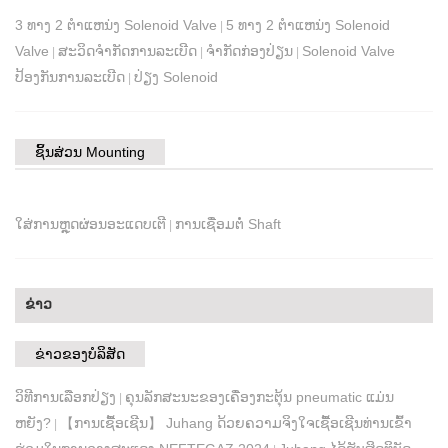
3 ທາງ 2 ຕໍາແຫນ່ງ Solenoid Valve
5 ທາງ 2 ຕໍາແຫນ່ງ Solenoid
|
Valve
ສະວິດຈຳກັດການລະເບີດ
ຈຳກັດກ່ອງປ່ຽນ
Solenoid Valve
|
|
|
ປ້ອງກັນການລະເບີດ
ປ່ຽງ Solenoid
|
ຊິ້ນສ່ວນ Mounting
ໃສ່ການຫຼຸດຜ່ອນອະແດບເຕີ
ການເຊື່ອມຕໍ່ Shaft
|
ຂ່າວ
ຂ່າວຂອງບໍລິສັດ
ວິທີການເລືອກປ່ຽງ
ຄຸນລັກສະນະຂອງເຄື່ອງກະຕຸ້ນ pneumatic ແມ່ນ
|
ຫຍັງ?
【​ການ​ເຊື້ອ​ເຊີນ​】 Juhang ດ້ວຍ​ຄວາມ​ຈິງ​ໃຈ​ເຊື້ອ​ເຊີນ​ທ່ານ​ເຂົ້າ​
|