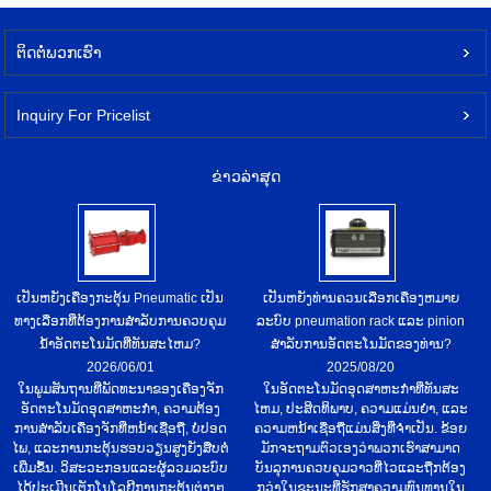
ຕິດ​ຕໍ່​ພວກ​ເຮົາ
Inquiry For Pricelist
ຂ່າວ​ລ່າ​ສຸດ
ເປັນຫຍັງເຄື່ອງກະຕຸ້ນ Pneumatic ເປັນ
ເປັນຫຍັງທ່ານຄວນເລືອກເຄື່ອງຫມາຍ
ທາງເລືອກທີ່ຕ້ອງການສໍາລັບການຄວບຄຸມ
ລະບົບ pneumation rack ແລະ pinion
ນ້ໍາອັດຕະໂນມັດທີ່ທັນສະໄຫມ?
ສໍາລັບການອັດຕະໂນມັດຂອງທ່ານ?
2026/06/01
2025/08/20
ໃນພູມສັນຖານທີ່ພັດທະນາຂອງເຄື່ອງຈັກ
ໃນອັດຕະໂນມັດອຸດສາຫະກໍາທີ່ທັນສະ
ອັດຕະໂນມັດອຸດສາຫະກໍາ, ຄວາມຕ້ອງ
ໄຫມ, ປະສິດທິພາບ, ຄວາມແມ່ນຍໍາ, ແລະ
ການສໍາລັບເຄື່ອງຈັກທີ່ຫນ້າເຊື່ອຖື, ບໍ່ປອດ
ຄວາມຫນ້າເຊື່ອຖືແມ່ນສິ່ງທີ່ຈໍາເປັນ. ຂ້ອຍ
ໄພ, ແລະການກະຕຸ້ນຮອບວຽນສູງຍັງສືບຕໍ່
ມັກຈະຖາມຕົວເອງວ່າພວກເຮົາສາມາດ
ເພີ່ມຂຶ້ນ. ວິສະວະກອນແລະຜູ້ລວມລະບົບ
ບັນລຸການຄວບຄຸມວາວທີ່ໄວແລະຖືກຕ້ອງ
ໄດ້ປະເມີນເຕັກໂນໂລຢີການກະຕຸ້ນຕ່າງໆ
ກວ່າໃນຂະນະທີ່ຮັກສາຄວາມທົນທານໃນ