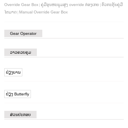
Override Gear Box
ຄູ່ມືອຸນຫະພູມສູງ override ກ່ອງເກຍ
ຕົວກະຕຸ້ນຄູ່ມື
|
|
ໄຕມາດ
Manual Override Gear Box
|
Gear Operator
ວາວຄວບຄຸມ
ປ່ຽງບານ
ປ່ຽງ Butterfly
ສ່ວນປະກອບ