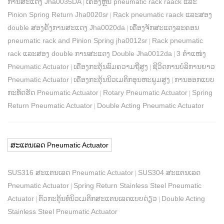
ການສະແດງ Jha0035DA
ເຄື່ອງຫຼີ້ນ pneumatic rack raack ແລະ
|
Pinion Spring Return Jha0020sr
Rack pneumatic raack ແລະສອງ
|
double ສອງຄັ້ງການສະແດງ Jha0020da
ເຄື່ອງຈັກສະແດງລະຄອນ
|
pneumatic rack and Pinion Spring jha0012sr
Rack pneumatic
|
rack ແລະສອງ double ການສະແດງ Double Jha0012da
3 ຕໍາແໜ່ງ
|
Pneumatic Actuator
ເຄື່ອງກະຕຸ້ນລົມຄວາມຖີ່ສູງ
ຊີວິດການບໍລິການຍາວ
|
|
Pneumatic Actuator
ເຄື່ອງກະຕຸ້ນນິວເມຕິກອຸນຫະພູມສູງ
ການອອກແບບ
|
|
ກະທັດຮັດ Pneumatic Actuator
Rotary Pneumatic Actuator
Spring
|
|
Return Pneumatic Actuator
Double Acting Pneumatic Actuator
|
ສະແຕນເລດ Pneumatic Actuator
SUS316 ສະແຕນເລດ Pneumatic Actuator
SUS304 ສະແຕນເລດ
|
Pneumatic Actuator
Spring Return Stainless Steel Pneumatic
|
Actuator
ຕົວກະຕຸ້ນທໍ່ນິວເມຕິກສະແຕນເລດແບບດ່ຽວ
Double Acting
|
|
Stainless Steel Pneumatic Actuator