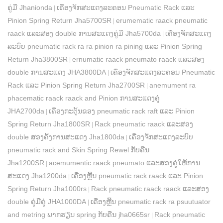
ຄູ່ມື Jhanionda
ເຄື່ອງຈັກສະແດງລະຄອນ Pneumatic Rack ແລະ
|
Pinion Spring Return Jha5700SR
erumematic raack pneumatic
|
raack ແລະສອງ double ການສະແດງຄູ່ມື Jha5700da
ເຄື່ອງຈັກສະແດງ
|
ລະບົບ pneumatic rack ra ra pinion ra pining ແລະ Pinion Spring
Return Jha3800SR
ernumatic raack pneumato raack ແລະສອງ
|
double ການສະແດງ JHA3800DA
ເຄື່ອງຈັກສະແດງລະຄອນ Pneumatic
|
Rack ແລະ Pinion Spring Return Jha2700SR
anemument ra
|
phacematic raack raack and Pinion ການສະແດງຄູ່
JHA2700da
ເຄື່ອງກະຕຸ້ນຂອງ pneumatic rack raft ແລະ Pinion
|
Spring Return Jha1800SR
Rack pneumatic raack ແລະສອງ
|
double ສອງຄັ້ງການສະແດງ Jha1800da
ເຄື່ອງຈັກສະແດງລະບົບ
|
pneumatic rack and Skin Spring Rewel ກັບຄືນ
Jha1200SR
acemumentic raack pneumato ແລະສອງຄູ່ໃຫ້ການ
|
ສະແດງ Jha1200da
ເຄື່ອງຫຼີ້ນ pneumatic rack raack ແລະ Pinion
|
Spring Return Jha1000rs
Rack pneumatic raack raack ແລະສອງ
|
double ຄູ່ມືຄູ່ JHA1000DA
ເຄື່ອງຫຼີ້ນ pneumatic rack ra psuutuator
|
and metring ພາກຮຽນ spring ກັບຄືນ jha0665sr
Rack pneumatic
|