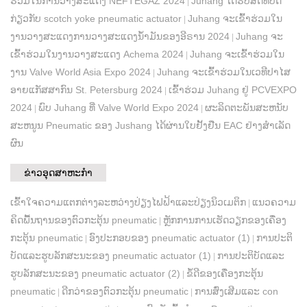
ຮ່ວມ​ໃນ​ການ​ວາງ​ສະ​ແດງ NEFTEGAZ 2024
Juhang ໄດ້​ຮັບ​ສິດ​ທິ​ບັດ​
|
ກ່ຽວ​ກັບ scotch yoke pneumatic actuator​
Juhang ຈະ​ເຂົ້າ​ຮ່ວມ​ໃນ​
|
ງານ​ວາງ​ສະ​ແດງ​ການ​ວາງ​ສະ​ແດງ​ນ້ຳມັນ​ຂອງ​ອີຣານ 2024
Juhang ຈະ
|
ເຂົ້າຮ່ວມໃນງານວາງສະແດງ Achema 2024
Juhang ຈະເຂົ້າຮ່ວມໃນ
|
ງານ Valve World Asia Expo 2024
Juhang ຈະ​ເຂົ້າ​ຮ່ວມ​ໃນ​ເວທີ​ປາ​ໄສ​
|
ອາຍ​ແກັສສາກົນ St. Petersburg 2024
ເຂົ້າຮ່ວມ Juhang ຢູ່ PCVEXPO
|
2024
ພົບ Juhang ທີ່ Valve World Expo 2024
ຜະລິດຕະພັນສະຫນັບ
|
|
ສະຫນູນ Pneumatic ຂອງ Jushang ໄດ້ຜ່ານໃບຢັ້ງຢືນ EAC ຢ່າງສໍາເລັດ
ຜົນ
ຂ່າວອຸດສາຫະກໍາ
ເຂົ້າໃຈຄວາມແຕກຕ່າງລະຫວ່າງປ່ຽງໄຟຟ້າແລະປ່ຽງນິວເມຕິກ
ແນວຄວາມ
|
ຄິດພື້ນຖານຂອງຕົວກະຕຸ້ນ pneumatic
ຫຼັກການການເຮັດວຽກຂອງເຄື່ອງ
|
ກະຕຸ້ນ pneumatic
ອົງ​ປະ​ກອບ​ຂອງ pneumatic actuator (1​)
ການ​ປະ​ຕິ​
|
|
ບັດ​ແລະ​ຮູບ​ລັກ​ສະ​ນະ​ຂອງ pneumatic actuator (1​)
ການ​ປະ​ຕິ​ບັດ​ແລະ​
|
ຮູບ​ລັກ​ສະ​ນະ​ຂອງ pneumatic actuator (2​)
ຂໍ້ດີຂອງເຄື່ອງກະຕຸ້ນ
|
pneumatic
ດີກວ່າຂອງຕົວກະຕຸ້ນ pneumatic
ການສົ່ງເສີມແລະ con
|
|