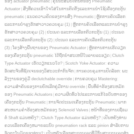
ຂອງ actuator pneumatic
ຄຸນນະສົມບັດຕົ້ນຕໍຂອງ Pneumatic
|
Actuator
ສິ່ງທີ່ຄວນເອົາໃຈໃສ່ໃນການຕິດຕັ້ງແລະການນໍາໃຊ້ເຄື່ອງກະຕຸ້ນ
|
pneumatic
ແນວຄວາມຄິດຂອງການສົ່ງ Pneumatic
ຫຼັກ​ການ​ຄັດ​ເລືອກ​
|
|
ແລະ​ການ​ບໍາ​ລຸງ​ຮັກ​ສາ​ວາວ​ຄວບ​ຄຸມ (1​)
ຫຼັກ​ການ​ຄັດ​ເລືອກ​ແລະ​ການ​ບໍາ​ລຸງ​
|
ຮັກ​ສາ​ວາວ​ຄວບ​ຄຸມ (2​)
ປະເພດ ແລະການເລືອກຕົວກະຕຸ້ນ (1)
ປະເພດ
|
|
ແລະການເລືອກຕົວກະຕຸ້ນ (2)
ປະເພດ ແລະການຄັດເລືອກຕົວກະຕຸ້ນ
|
(3)
ໂຄງສ້າງພື້ນຖານຂອງ Pneumatic Actuator
ຫຼັກການການເຮັດວຽກ
|
|
ຂອງເຄື່ອງກະຕຸ້ນ pneumatic ໄດ້ຖືກນໍາສະເຫນີໃນລາຍລະອຽດ
Clutch
|
Type Actuator ເຮັດວຽກແນວໃດ?
Scotch Yoke Actuator: ຄວາມ
|
ອັດສະຈັນທີ່ຊັດເຈນຂອງວິສະວະກໍາກົນຈັກ
ການ​ຄວບ​ຄຸມ​ການ​ປົດ​ລັອກ​: ພະ​
|
ລັງ​ງານ​ຂອງ​ຄູ່​ມື declutchable override​
ການຄວບຄຸມ Mastering:
|
ຄວາມສໍາຄັນຂອງການຍົກເລີກຄູ່ມືການ override
ພື້ນທີ່ຄໍາຮ້ອງສະຫມັກ
|
ຂອງ Pneumatic Actuators
ຄວາມຜິດທົ່ວໄປແລະການແກ້ໄຂບັນຫາຂອງ
|
ເຄື່ອງກະຕຸ້ນ Pneumatic
ການຈັດປະເພດເຄື່ອງກະຕຸ້ນ Pneumatic
ພາກ
|
|
ສະຫນາມຄໍາຮ້ອງສະຫມັກຂອງ Solenoid Valves
ຫນ້າທີ່ຂອງການເຊື່ອມ
|
ຕໍ່ Shaft ແມ່ນຫຍັງ?
Clutch Type Actuator ແມ່ນຫຍັງ?
ເປັນຫຍັງທ່ານ
|
|
ຄວນເລືອກເຄື່ອງຫມາຍລະບົບ pneumation rack ແລະ pinion ສໍາລັບການ
ອັດຕະໂນມັດຂອງທ່ານ?
ເປັນຫຍັງເລືອກສະແຕນເລດທີ່ມີກິ່ນສະແຕນເລດສໍາ
|