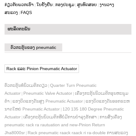
ກ່ຽວ​ກັບ​ພວກ​ເຮົາ
ໃບຢັ້ງຢືນ
ກອງປະຊຸມ
ສູນທົດສອບ
ງານວາງ
|
|
|
|
ສະແດງ
FAQS
|
ຜະລິດຕະພັນ
ຕົວກະຕຸ້ນຂອງ pneumatic
Rack ແລະ Pinion Pneumatic Actuator
ຕົວກະຕຸ້ນທໍ່ນິວເມຕິກດຽວ
Quarter Turn Pneumatic
|
Actuator
Pneumatic Valve Actuator
ເຄື່ອງກະຕຸ້ນນິວເມຕິກອຸນຫະພູມ
|
|
ຕໍ່າ
ແຮງບິດແຮງດັນສູງ Pneumatic Actuator
ແຮງບິດແຮງດັນອອກຂະຫ
|
|
ນາດໃຫຍ່ Pneumatic Actuator
120 135 180 Degree Pneumatic
|
Actuator
ເຄື່ອງກະຕຸ້ນນິວເມຕິກທີ່ບໍ່ມີການບຳລຸງຮັກສາ
ການສົ່ງເຄື່ອງ
|
|
pneumatic rack ra rautuation and new-Pinion Return
Jha8000sr
Rack pneumatic raack raack ri ra-double ການສະແດງ
|