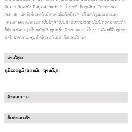
ລັບການອັດຕະໂນມັດອຸດສາຫະກໍາ?
ເປັນຫຍັງຕ້ອງເລືອກ Pneumatic
|
Actuator ສໍາລັບອັດຕະໂນມັດວາວທີ່ເຊື່ອຖືໄດ້?
ເປັນຫຍັງສະແຕນເລດ
|
Pneumatic Actuator ເປັນສິ່ງຈໍາເປັນສໍາລັບການອັດຕະໂນມັດອຸດສາຫະກໍາ
ທີ່ທັນສະໄຫມ
ເປັນຫຍັງເຄື່ອງກະຕຸ້ນ Pneumatic ເປັນທາງເລືອກທີ່ຕ້ອງການ
|
ສໍາລັບການຄວບຄຸມນ້ໍາອັດຕະໂນມັດທີ່ທັນສະໄຫມ?
ດາວໂຫຼດ
ຄູ່ມືແລະຄູ່ມື
ແຜ່ນພັບ
ຖານຂໍ້ມູນ
|
|
ສົ່ງສອບຖາມ
ຕິດ​ຕໍ່​ພວກ​ເຮົາ